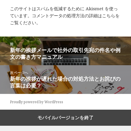
このサイトはスパムを低減するために Akismet を使っ
ています。
コメントデータの処理方法の詳細はこちらを
ご覧ください
。
投
前
稿
新年の挨拶メールで社外の取引先宛の件名や例
前
ナ
文の書き方マニュアル
の
ビ
投
ゲ
稿:
次ページへ
ー
新年の挨拶が遅れた場合の対処方法とお詫びの
次
シ
言葉は必要？
の
ョ
投
ン
稿:
Proudly powered by WordPress
モバイルバージョンを終了