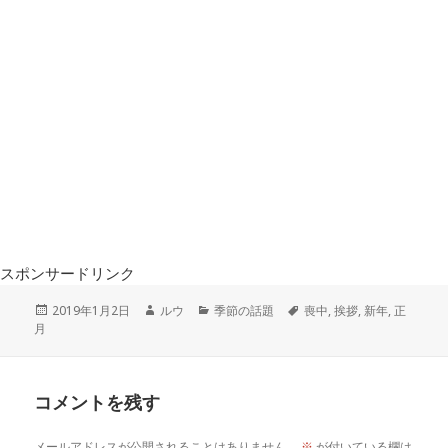
スポンサードリンク
投
作
カ
タ
2019年1月2日
ルウ
季節の話題
喪中
,
挨拶
,
新年
,
正
稿
成
テ
グ
月
日:
者
ゴ
リ
ー
コメントを残す
メールアドレスが公開されることはありません。
※
が付いている欄は