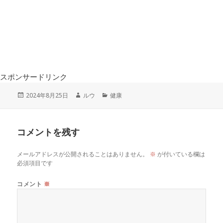
スポンサードリンク
投
作
カ
2024年8月25日
ルウ
健康
稿
成
テ
日:
者
ゴ
リ
コメントを残す
ー
メールアドレスが公開されることはありません。
※
が付いている欄は
必須項目です
コメント
※