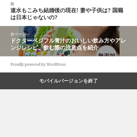
前
稿
速水もこみち結婚後の現在! 妻や子供は? 国籍
前
ナ
は日本じゃないの?
の
ビ
投
ゲ
稿:
次ページへ
ー
ドクターベジフル青汁のおいしい飲み方やアレ
次
シ
ンジレシピ、飲む際の注意点を紹介
の
ョ
投
ン
稿:
Proudly powered by WordPress
モバイルバージョンを終了