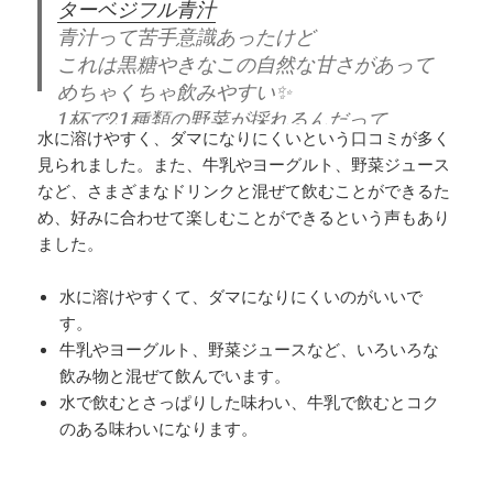
ターベジフル青汁
青汁って苦手意識あったけど
これは黒糖やきなこの自然な甘さがあって
めちゃくちゃ飲みやすい✨️
1杯で21種類の野菜が採れるんだって
水に溶けやすく、ダマになりにくいという口コミが多く
楽天やAmazonで手軽に買えるの嬉しい
見られました。また、牛乳やヨーグルト、野菜ジュース
飲み続けて野菜不足解消します
#PR
など、さまざまなドリンクと混ぜて飲むことができるた
pic.twitter.com/HkuyNuMzfP
め、好みに合わせて楽しむことができるという声もあり
ました。
— cocopipi ⡱ (@pipi_coco_pipi)
August 28,
2023
水に溶けやすくて、ダマになりにくいのがいいで
す。
牛乳やヨーグルト、野菜ジュースなど、いろいろな
飲み物と混ぜて飲んでいます。
水で飲むとさっぱりした味わい、牛乳で飲むとコク
のある味わいになります。