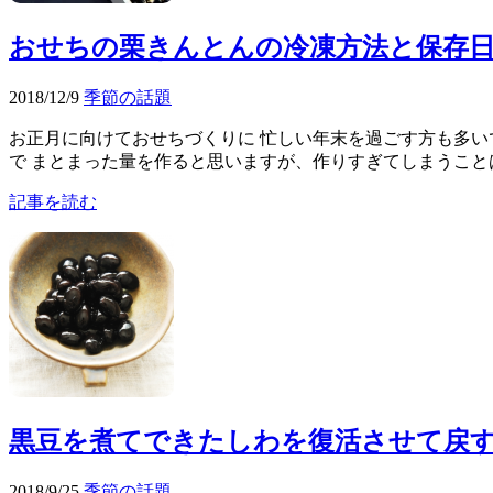
おせちの栗きんとんの冷凍方法と保存
2018/12/9
季節の話題
お正月に向けておせちづくりに 忙しい年末を過ごす方も多い
で まとまった量を作ると思いますが、作りすぎてしまうことはあ
記事を読む
黒豆を煮てできたしわを復活させて戻
2018/9/25
季節の話題