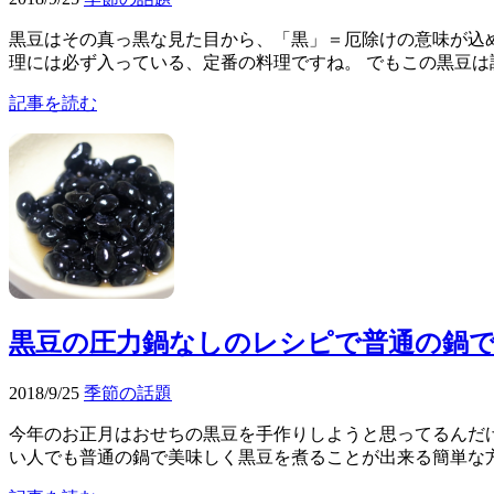
黒豆はその真っ黒な見た目から、「黒」＝厄除けの意味が込め
理には必ず入っている、定番の料理ですね。 でもこの黒豆は調
記事を読む
黒豆の圧力鍋なしのレシピで普通の鍋
2018/9/25
季節の話題
今年のお正月はおせちの黒豆を手作りしようと思ってるんだけ
い人でも普通の鍋で美味しく黒豆を煮ることが出来る簡単な