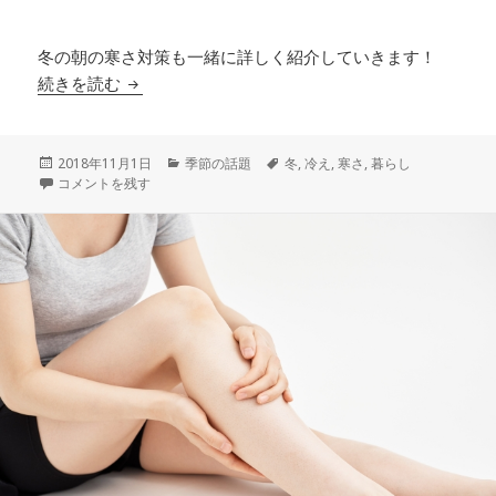
冬の朝の寒さ対策も一緒に詳しく紹介していきます！
寒いとベッドから出られないあなたに最強の冬の
続きを読む
投
カ
タ
2018年11月1日
季節の話題
冬
,
冷え
,
寒さ
,
暮らし
稿
寒いとベッドから出られないあなたに最強の冬の朝の寒さ対策を伝授 に
テ
グ
コメントを残す
日:
ゴ
リ
ー