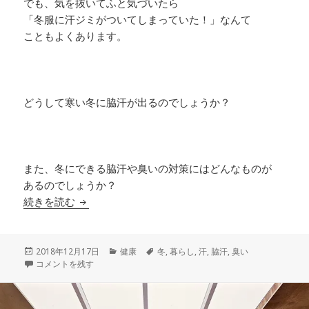
でも、気を抜いてふと気づいたら
「冬服に汗ジミがついてしまっていた！」なんて
こともよくあります。
どうして寒い冬に脇汗が出るのでしょうか？
また、冬にできる脇汗や臭いの対策にはどんなものが
あるのでしょうか？
寒い時に脇汗が出るときの対処法と最強の冬の脇
続きを読む
投
カ
タ
2018年12月17日
健康
冬
,
暮らし
,
汗
,
脇汗
,
臭い
稿
寒い時に脇汗が出るときの対処法と最強の冬の脇汗の臭い対策 に
テ
グ
コメントを残す
日:
ゴ
リ
ー