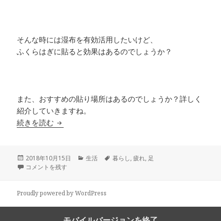
そんな時には湿布を有効活用したいけど、
ふくらはぎに貼ると効果はあるのでしょうか？
また、おすすめの貼り場所はあるのでしょうか？詳しく
紹介していきますね。
足の疲れに湿布をふくらはぎに貼る効果って？お
続きを読む
投
カ
タ
2018年10月15日
生活
暮らし
,
疲れ
,
足
稿
足の疲れに湿布をふくらはぎに貼る効果って？おすすめの貼り場所はここ
テ
グ
コメントを残す
日:
ゴ
リ
ー
Proudly powered by WordPress
モバイルバージョンを終了