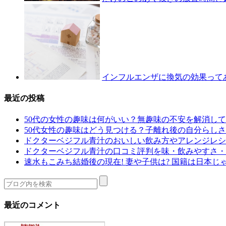
インフルエンザに換気の効果って
最近の投稿
50代の女性の趣味は何がいい？無趣味の不安を解消し
50代女性の趣味はどう見つける？子離れ後の自分らしさ
ドクターベジフル青汁のおいしい飲み方やアレンジレシ
ドクターベジフル青汁の口コミ評判を味・飲みやすさ・
速水もこみち結婚後の現在! 妻や子供は? 国籍は日本じ
最近のコメント