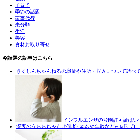
子育て
季節の話題
家事代行
未分類
生活
美容
食材お取り寄せ
今話題の記事はこちら
きくしんちゃんねるの職業や住所・収入について調べ
インフルエンザの登園許可証はい
深夜のうららちゃんは何者? 本名や年齢などwiki風プ