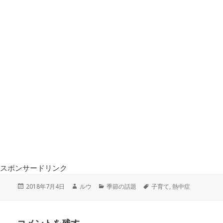
スポンサードリンク
投
作
カ
タ
2018年7月4日
ルウ
季節の話題
子育て
,
熱中症
稿
成
テ
グ
日:
者
ゴ
リ
ー