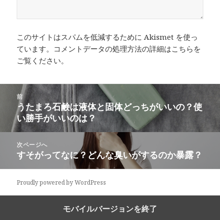
このサイトはスパムを低減するために Akismet を使っ
ています。
コメントデータの処理方法の詳細はこちらを
ご覧ください
。
投
前
稿
うたまろ石鹸は液体と固体どっちがいいの？使
前
ナ
い勝手がいいのは？
の
ビ
投
ゲ
稿:
次ページへ
ー
すそがってなに？どんな臭いがするのか暴露？
次
シ
の
ョ
投
Proudly powered by WordPress
ン
稿:
モバイルバージョンを終了