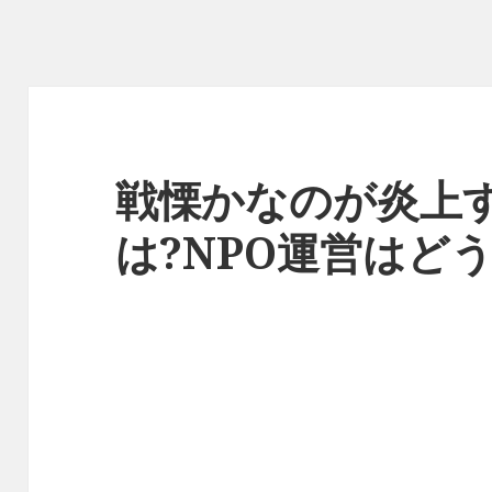
戦慄かなのが炎上す
は?NPO運営はど