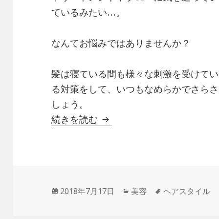
ているみたい…。
なんてお悩みではありませんか？
髪は寝ている間も様々な刺激を受けてい
る対策をして、いつもなめらかでさらさ
しょう。
ロングヘアの女性の夜に絡ま
続きを読む
投
カ
タ
2018年7月17日
美容
ヘアスタイル
稿
テ
グ
日:
ゴ