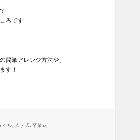
て
ころです。
の簡単アレンジ方法や、
ます！
30代ミディアムヘアにおすすめの自己流アレンジと
タイル
,
入学式
,
卒業式
ヘアにおすすめの自己流アレンジとは？ に