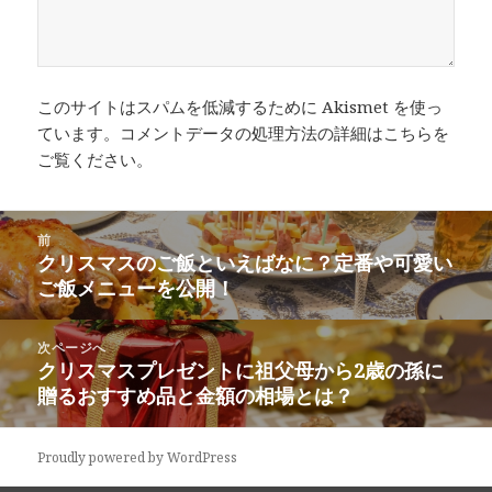
このサイトはスパムを低減するために Akismet を使っ
ています。
コメントデータの処理方法の詳細はこちらを
ご覧ください
。
投
前
稿
クリスマスのご飯といえばなに？定番や可愛い
前
ナ
ご飯メニューを公開！
の
ビ
投
ゲ
稿:
次ページへ
ー
クリスマスプレゼントに祖父母から2歳の孫に
次
シ
贈るおすすめ品と金額の相場とは？
の
ョ
投
ン
稿:
Proudly powered by WordPress