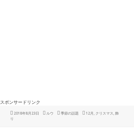
スポンサードリンク
投
作
カ
タ
2018年8月23日
ルウ
季節の話題
12月
,
クリスマス
,
飾
稿
成
テ
グ
り
日:
者
ゴ
リ