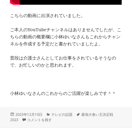
こちらの動画に出演されていました。
ご本人のYouTubeチャンネルはありませんでしたが、こ
ちらの動画の概要欄に小林ゆいなさんもこれからチャン
ネルを作成する予定だと書かれていましたよ。
普段は介護士さんとしてお仕事をされているそうなの
で、お忙しいのかと思われます。
小林ゆいなさんのこれからのご活躍が楽しみです＾＾
投
カ
タ
2023年12月10日
テレビの話題
最強大食い王決定戦
稿
大食いキャラの小林ゆいなさん 年齢やSNSアカウントほかプロフィ
テ
グ
2023
コメントを残す
日:
ゴ
リ