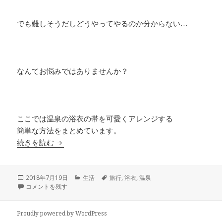
でも難しそうだしどうやってやるのか分からない…
なんてお悩みではありませんか？
ここでは温泉の浴衣の帯を可愛くアレンジする
簡単な方法をまとめています。
温泉の浴衣の帯をアレンジする結び方でカワイイ
続きを読む
投
カ
タ
2018年7月19日
生活
旅行
,
浴衣
,
温泉
稿
温泉の浴衣の帯をアレンジする結び方でカワイイ簡単な結び方を伝授 に
テ
グ
コメントを残す
日:
ゴ
リ
ー
Proudly powered by WordPress