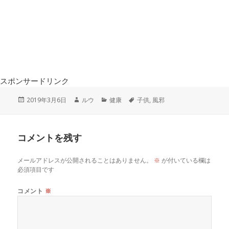
スポンサードリンク
投
作
カ
タ
2019年3月6日
ルウ
健康
子供
,
風邪
稿
成
テ
グ
日:
者
ゴ
リ
コメントを残す
ー
メールアドレスが公開されることはありません。
※
が付いている欄は
必須項目です
コメント
※