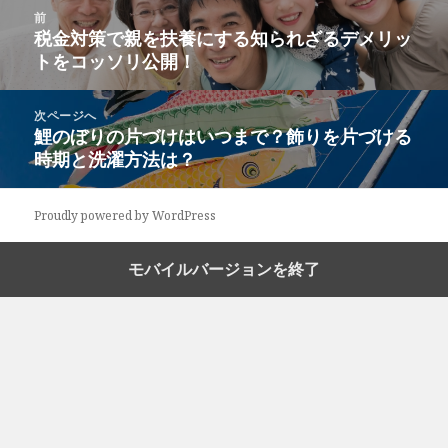
投
前
稿
税金対策で親を扶養にする知られざるデメリッ
前
ナ
トをコッソリ公開！
の
ビ
投
ゲ
稿:
次ページへ
ー
鯉のぼりの片づけはいつまで？飾りを片づける
次
シ
時期と洗濯方法は？
の
ョ
投
ン
稿:
Proudly powered by WordPress
モバイルバージョンを終了