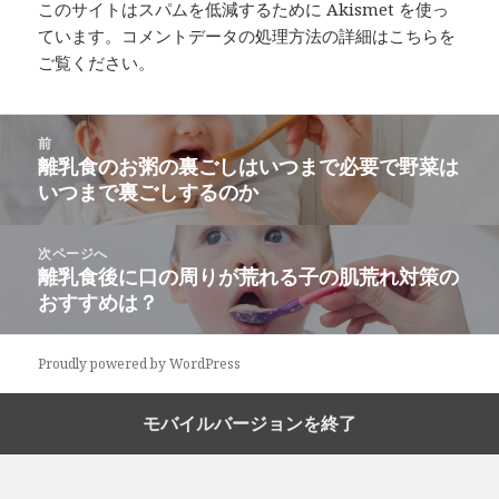
このサイトはスパムを低減するために Akismet を使っ
ています。
コメントデータの処理方法の詳細はこちらを
ご覧ください
。
投
前
稿
離乳食のお粥の裏ごしはいつまで必要で野菜は
前
ナ
いつまで裏ごしするのか
の
ビ
投
ゲ
稿:
次ページへ
ー
離乳食後に口の周りが荒れる子の肌荒れ対策の
次
シ
おすすめは？
の
ョ
投
ン
稿:
Proudly powered by WordPress
モバイルバージョンを終了