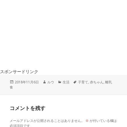
スポンサードリンク
投
作
カ
タ
2018年11月6日
ルウ
生活
子育て
,
赤ちゃん
,
離乳
稿
成
テ
グ
食
日:
者
ゴ
リ
ー
コメントを残す
メールアドレスが公開されることはありません。
※
が付いている欄は
必須項目です