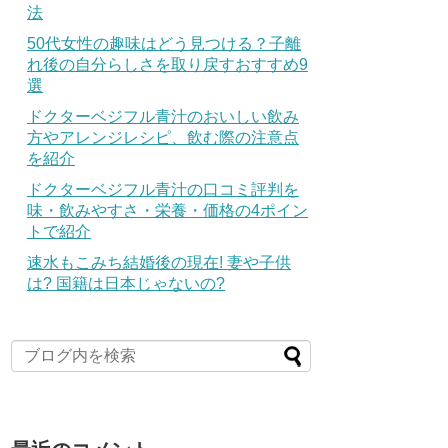
法
50代女性の趣味はどう見つける？子離
れ後の自分らしさを取り戻すおすすめ9
選
ドクターベジフル青汁のおいしい飲み
方やアレンジレシピ、飲む際の注意点
を紹介
ドクターベジフル青汁の口コミ評判を
味・飲みやすさ・栄養・価格の4ポイン
トで紹介
速水もこみち結婚後の現在! 妻や子供
は? 国籍は日本じゃないの?