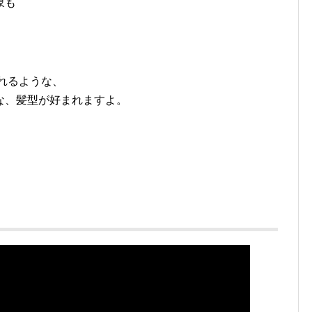
象も
れるような、
な、髪型が好まれますよ。