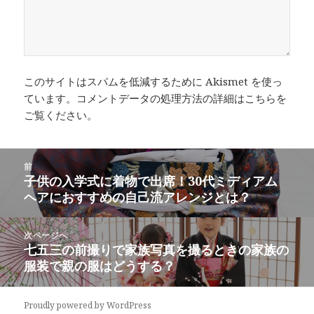
このサイトはスパムを低減するために Akismet を使っ
ています。
コメントデータの処理方法の詳細はこちらを
ご覧ください
。
投
前
稿
子供の入学式に着物で出席！30代ミディアム
前
ナ
ヘアにおすすめの自己流アレンジとは？
の
ビ
投
ゲ
稿:
次ページへ
ー
七五三の前撮りで家族写真を撮るときの家族の
次
シ
服装で親の服はどうする？
の
ョ
投
ン
稿:
Proudly powered by WordPress