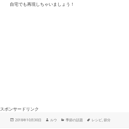
自宅でも再現しちゃいましょう！
スポンサードリンク
投
作
カ
タ
2018年10月30日
ルウ
季節の話題
レシピ
,
節分
稿
成
テ
グ