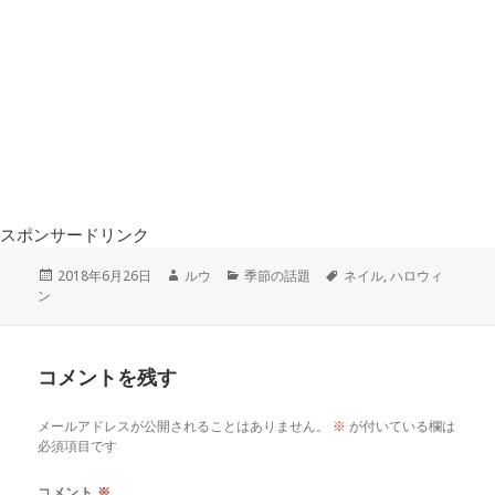
スポンサードリンク
投
作
カ
タ
2018年6月26日
ルウ
季節の話題
ネイル
,
ハロウィ
稿
成
テ
グ
ン
日:
者
ゴ
リ
ー
コメントを残す
メールアドレスが公開されることはありません。
※
が付いている欄は
必須項目です
コメント
※