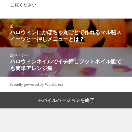
ご覧ください
。
投
前
稿
ハロウィンにかぼちゃ丸ごとで作れるマル秘ス
前
ナ
イーツと一押しメニューとは？
の
ビ
投
ゲ
稿:
次ページへ
ー
ハロウィンネイルでイチ押しフットネイル誰で
次
シ
も簡単アレンジ集
の
ョ
投
ン
稿:
Proudly powered by WordPress
モバイルバージョンを終了